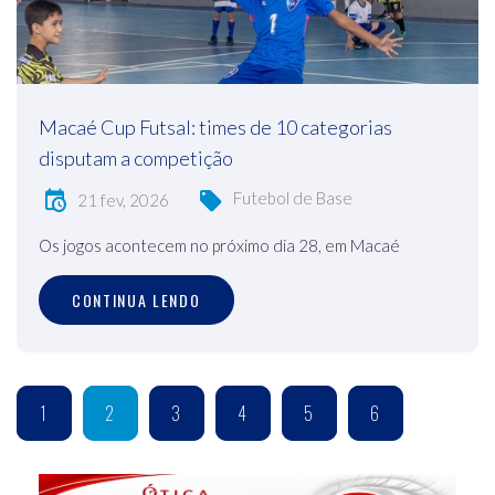
Macaé Cup Futsal: times de 10 categorias
disputam a competição
Futebol de Base
21 fev, 2026
Os jogos acontecem no próximo dia 28, em Macaé
CONTINUA LENDO
1
2
3
4
5
6