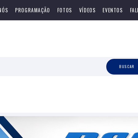
NÓS
PROGRAMAÇÃO
FOTOS
VÍDEOS
EVENTOS
FA
B
U
S
C
A
R
BUSCAR