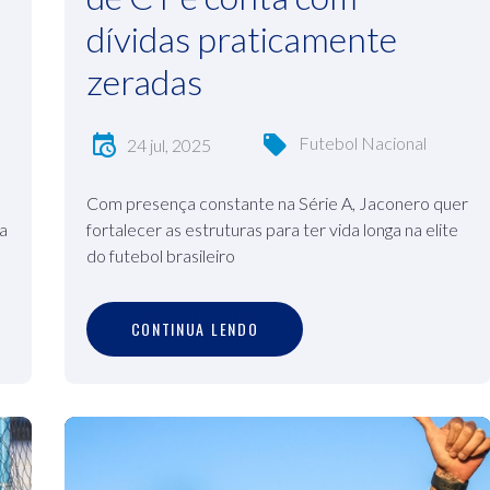
dívidas praticamente
zeradas
Futebol Nacional
24 jul, 2025
Com presença constante na Série A, Jaconero quer
ra
fortalecer as estruturas para ter vida longa na elite
do futebol brasileiro
C
O
N
T
I
N
U
A
L
E
N
D
O
CONTINUA LENDO