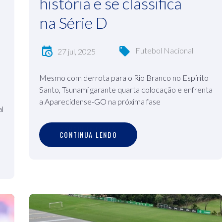
história e se classifica
na Série D
Futebol Nacional
27 jul, 2025
Mesmo com derrota para o Rio Branco no Espírito
Santo, Tsunami garante quarta colocação e enfrenta
a Aparecidense-GO na próxima fase
l
C
O
N
T
I
N
U
A
L
E
N
D
O
CONTINUA LENDO