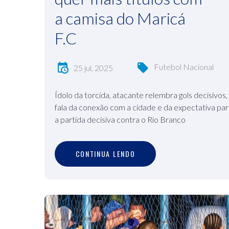
a camisa do Maricá
F.C
Futebol Nacional
25 jul, 2025
Ídolo da torcida, atacante relembra gols decisivos,
fala da conexão com a cidade e da expectativa pa
a partida decisiva contra o Rio Branco
C
O
N
T
I
N
U
A
L
E
N
D
O
CONTINUA LENDO