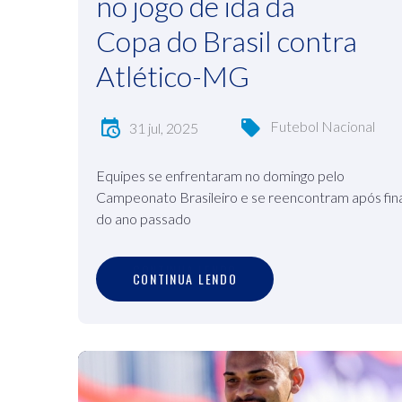
no jogo de ida da
Copa do Brasil contra
Atlético-MG
Futebol Nacional
31 jul, 2025
Equipes se enfrentaram no domingo pelo
Campeonato Brasileiro e se reencontram após fina
do ano passado
C
O
N
T
I
N
U
A
L
E
N
D
O
CONTINUA LENDO