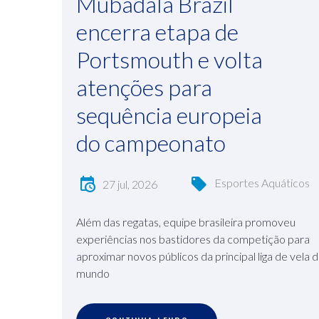
Mubadala Brazil
encerra etapa de
Portsmouth e volta
atenções para
sequência europeia
do campeonato
Esportes Aquáticos
27 jul, 2026
Além das regatas, equipe brasileira promoveu
experiências nos bastidores da competição para
aproximar novos públicos da principal liga de vela 
mundo
C
O
N
T
I
N
U
A
L
E
N
D
O