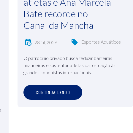
atletas e Ana Marcela
Bate recorde no
Canal da Mancha
Esportes Aquáticos
28 jul, 2026
O patrocínio privado busca reduzir barreiras
financeiras e sustentar atletas da formação às
grandes conquistas internacionais.
C
O
N
T
I
N
U
A
L
E
N
D
O
CONTINUA LENDO
o