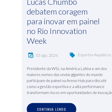
Lucas Chumbo
debatem coragem
para inovar em painel
no Rio Innovation
Week
Esportes Aquáticos
03 ago, 2026
Presidente da WSL na América Latina e um dos
maiores nomes das ondas gigantes do mundo
participam de painel na Arena Hub para discutir
como a gestão esportiva e a alta performance
transformam riscos em oportunidades de inovaçã
C
O
N
T
I
N
U
A
L
E
N
D
O
CONTINUA LENDO