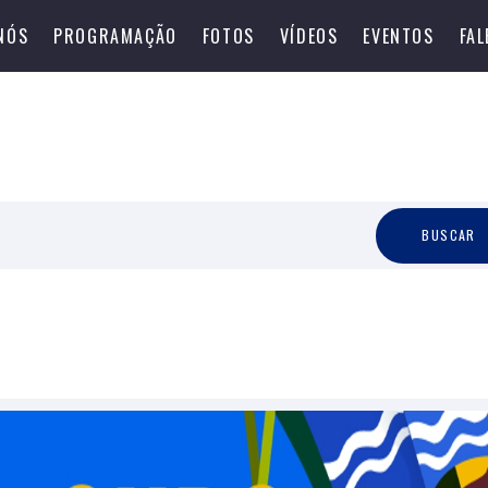
NÓS
PROGRAMAÇÃO
FOTOS
VÍDEOS
EVENTOS
FA
B
U
S
C
A
R
BUSCAR