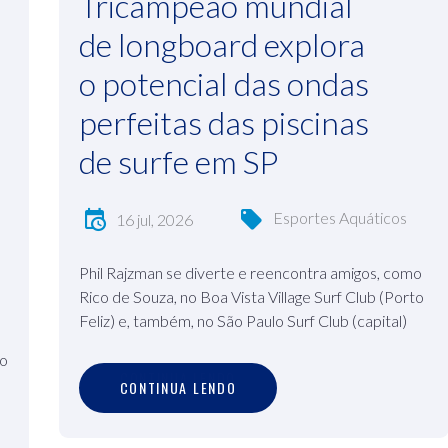
Tricampeão mundial
de longboard explora
o potencial das ondas
perfeitas das piscinas
de surfe em SP
Esportes Aquáticos
16 jul, 2026
Phil Rajzman se diverte e reencontra amigos, como
Rico de Souza, no Boa Vista Village Surf Club (Porto
Feliz) e, também, no São Paulo Surf Club (capital)
do
C
O
N
T
I
N
U
A
L
E
N
D
O
CONTINUA LENDO