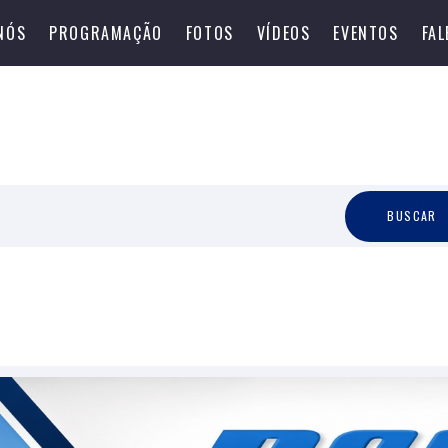
NÓS
PROGRAMAÇÃO
FOTOS
VÍDEOS
EVENTOS
FA
B
U
S
C
A
R
BUSCAR