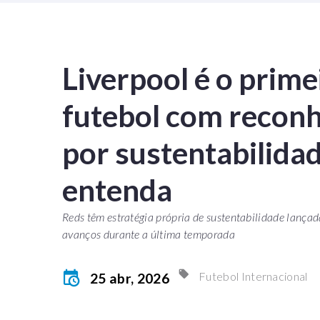
Liverpool é o prime
futebol com recon
por sustentabilidad
entenda
Reds têm estratégia própria de sustentabilidade lançad
avanços durante a última temporada
Futebol Internacional
25 abr, 2026