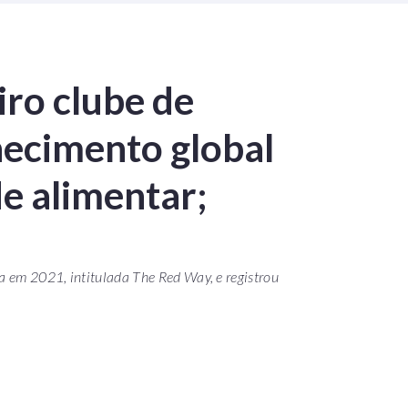
iro clube de
hecimento global
e alimentar;
a em 2021, intitulada The Red Way, e registrou