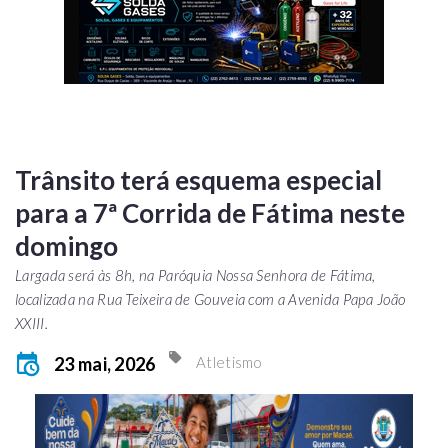
Trânsito terá esquema especial
para a 7ª Corrida de Fátima neste
domingo
Largada será às 8h, na Paróquia Nossa Senhora de Fátima,
localizada na Rua Teixeira de Gouveia com a Avenida Papa João
XXIII.
23 mai, 2026
Atletismo