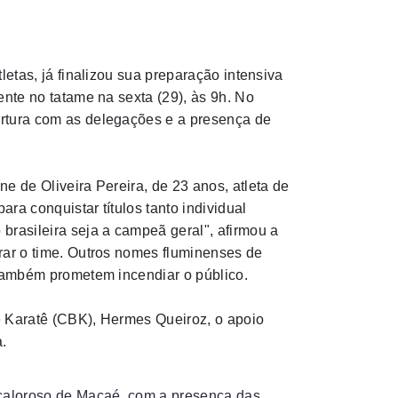
letas, já finalizou sua preparação intensiva
ente no tatame na sexta (29), às 9h. No
rtura com as delegações e a presença de
e de Oliveira Pereira, de 23 anos, atleta de
ra conquistar títulos tanto individual
brasileira seja a campeã geral", afirmou a
rar o time. Outros nomes fluminenses de
 também prometem incendiar o público.
e Karatê (CBK), Hermes Queiroz, o apoio
a.
 caloroso de Macaé, com a presença das