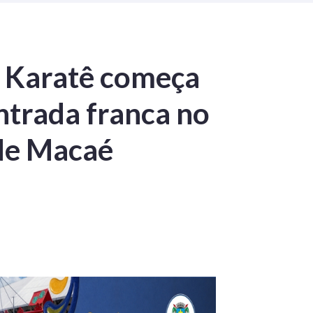
 Karatê começa
ntrada franca no
 de Macaé