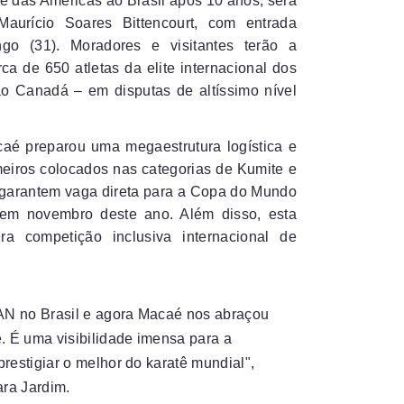
tê das Américas ao Brasil após 10 anos, será
Maurício Soares Bittencourt, com entrada
ngo (31). Moradores e visitantes terão a
a de 650 atletas da elite internacional dos
ao Canadá – em disputas de altíssimo nível
caé preparou uma megaestrutura logística e
rimeiros colocados nas categorias de Kumite e
 garantem vaga direta para a Copa do Mundo
em novembro deste ano. Além disso, esta
ra competição inclusiva internacional de
AN no Brasil e agora Macaé nos abraçou
. É uma visibilidade imensa para a
restigiar o melhor do karatê mundial",
ara Jardim.