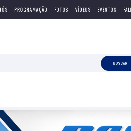
NÓS
PROGRAMAÇÃO
FOTOS
VÍDEOS
EVENTOS
FA
B
U
S
C
A
R
BUSCAR