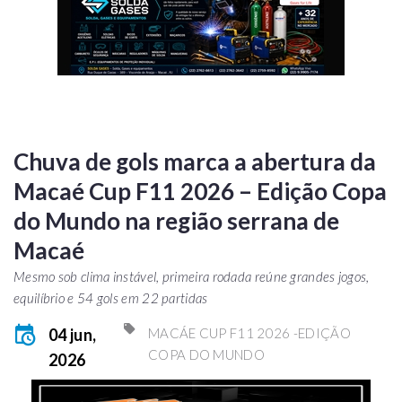
Chuva de gols marca a abertura da
Macaé Cup F11 2026 – Edição Copa
do Mundo na região serrana de
Macaé
Mesmo sob clima instável, primeira rodada reúne grandes jogos,
equilíbrio e 54 gols em 22 partidas
04 jun,
MACÁE CUP F11 2026 -EDIÇÃO
COPA DO MUNDO
2026