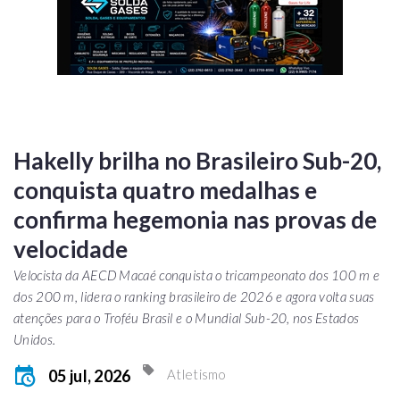
Hakelly brilha no Brasileiro Sub-20,
conquista quatro medalhas e
confirma hegemonia nas provas de
velocidade
Velocista da AECD Macaé conquista o tricampeonato dos 100 m e
dos 200 m, lidera o ranking brasileiro de 2026 e agora volta suas
atenções para o Troféu Brasil e o Mundial Sub-20, nos Estados
Unidos.
05 jul, 2026
Atletismo